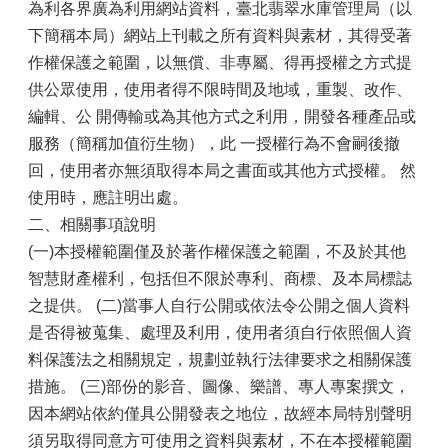
為利各界廣為利用網站資料，臺北翡翠水庫管理局（以
下簡稱本局）網站上刊載之所有資料與素材，其得受著
作權保護之範圍，以無償、非專屬、得再授權之方式提
供公眾使用，使用者得不限時間及地域，重製、改作、
編輯、公 開傳輸或為其他方式之利用，開發各種產品或
服務（簡稱加值衍生物），此 一授權行為不會嗣後撤
回，使用者亦無須取得本局之書面或其他方式授權。 然
使用時，應註明出處。
二、相關事項說明
(一)本授權範圍僅及於著作權保護之範圍，不及於其他
智慧財產權利，包括但不限於專利、商標、及本局標誌
之提供。 (二)當事人自行公開或依法令公開之個人資料
是否得被蒐集、處理及利用，使用者須自行依照個人資
料保護法之相關規定，規劃並執行法律要求之相關保護
措施。 (三)部份的影音、圖像、樂譜、專人專案撰文，
因本網站依約僅具公開發表之地位，故經本局特別聲明
須另取得同意方可使用之資料與素材，不在本授權範圍