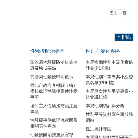
回上一頁
開啟
性騷擾防治專區
性別主流化專區
翡管局性騷擾防治措施申
本局推動性別主流化實施
訴及懲戒要點
計畫(PDF檔)
地
翡管局性騷擾申明啟示
本局性別平等專案小組委
員名單(PDF檔)
臺北市政府各機關（構）
學校處理性騷擾案件注意
本局歷次性別平等專案小
事項
組會議紀錄
場所主人性騷擾防治注意
本局性別統計與分析
事項
性別平等資料庫主題服務
性騷擾事件處理流程圖及
網站
相關表件專區
性別統計專區
性騷擾防治措施及宣導
本局歷年推動性別平等工