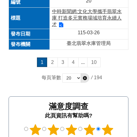
20
中時新聞網:文化大學攜手翡翠水
庫 打造多元實務場域培育永續人
才
115-03-26
臺北翡翠水庫管理局
1
2
3
4
...
10
每頁筆數
/
194
滿意度調查
此頁資訊有幫助嗎?