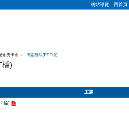
網站導覽
回首頁
紀念獎學金
申請辦法(PDF檔)
F檔)
主題
F檔)