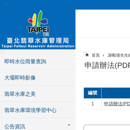
:::
跳到主要內容區塊
:::
:::
首頁
謝毅雄先生
即時水位雨量查詢
申請辦法(PD
大壩即時影像
編號
翡翠水庫之美
1
申請辦法(PD
翡翠水庫環境學習中心
公告資訊