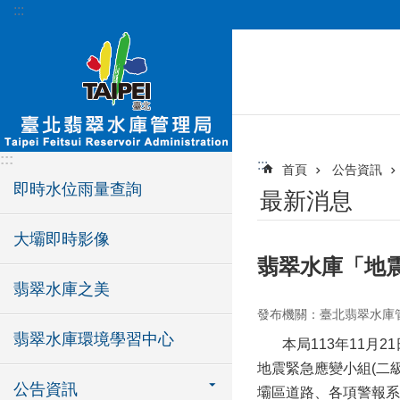
:::
跳到主要內容區塊
:::
:::
首頁
公告資訊
即時水位雨量查詢
最新消息
大壩即時影像
翡翠水庫「地
翡翠水庫之美
發布機關：臺北翡翠水庫
翡翠水庫環境學習中心
本局113年11月21
地震緊急應變小組(二
公告資訊
壩區道路、各項警報系