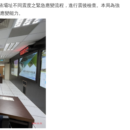
依壩址不同震度之緊急應變流程，進行震後檢查。本局為強
應變能力。