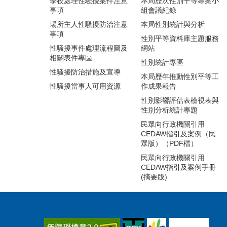
學校處理性騷擾案件注意
本局歷次性別平等專案小
事項
組會議紀錄
場所主人性騷擾防治注意
本局性別統計與分析
事項
性別平等資料庫主題服務
性騷擾事件處理流程圖及
網站
相關表件專區
性別統計專區
性騷擾防治措施及宣導
本局歷年推動性別平等工
性騷擾當事人可用資源
作成果報告
性別影響評估表檢視表與
性別分析統計專題
民眾向行政機關引用
CEDAW指引及案例（民
眾版）（PDF檔）
民眾向行政機關引用
CEDAW指引及案例手冊
(摘要版)