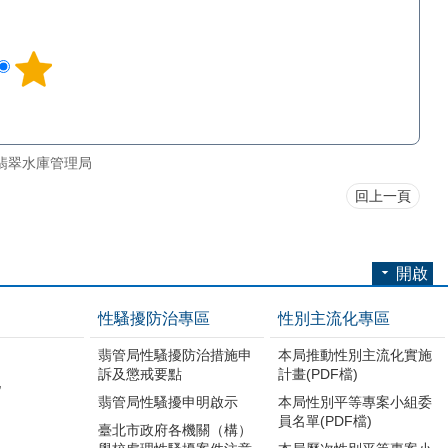
翡翠水庫管理局
回上一頁
開啟
性騷擾防治專區
性別主流化專區
翡管局性騷擾防治措施申
本局推動性別主流化實施
訴及懲戒要點
計畫(PDF檔)
地
翡管局性騷擾申明啟示
本局性別平等專案小組委
員名單(PDF檔)
臺北市政府各機關（構）