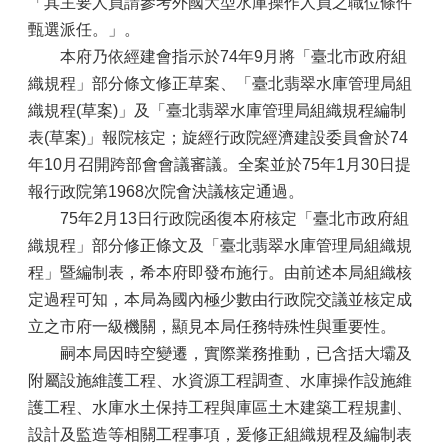
「其主要人員請參考外國大型水庫操作人員之職位條件
甄選派任。」。
本府乃依經建會指示於74年9月將「臺北市政府組
織規程」部分條文修正草案、「臺北翡翠水庫管理局組
織規程(草案)」及「臺北翡翠水庫管理局組織規程編制
表(草案)」報院核定；旋經行政院經濟建設委員會於74
年10月召開跨部會會議審議。全案並於75年1月30日提
報行政院第1968次院會決議核定通過。
75年2月13日行政院函復本府核定「臺北市政府組
織規程」部分修正條文及「臺北翡翠水庫管理局組織規
程」暨編制表，希本府即發布施行。由前述本局組織核
定過程可知，本局為國內極少數由行政院交議並核定成
立之市府一級機關，顯見本局任務特殊性與重要性。
嗣本局因時空變遷，實際業務推動，已含括大壩及
附屬設施維護工程、水資源工程調查、水庫操作設施維
護工程、水庫水土保持工程與庫區土木建築工程規劃、
設計及監造等相關工程事項，爰修正組織規程及編制表