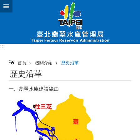
跳到主要內容區塊
:::
:::
首頁
機關介紹
歷史沿革
歷史沿革
一、翡翠水庫建設緣由