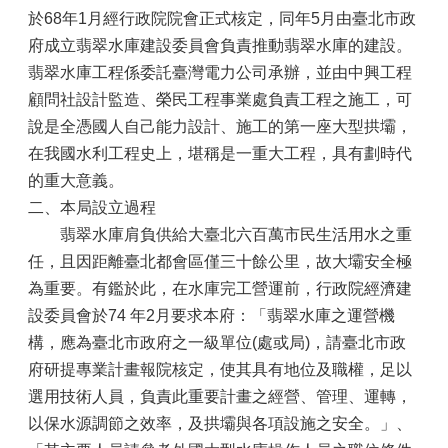
於68年1月經行政院院會正式核定，同年5月由臺北市政
府成立翡翠水庫建設委員會負責推動翡翠水庫的建設。
翡翠水庫工程係委託臺灣電力公司承辦，並由中興工程
顧問社設計監造、榮民工程事業處負責工程之施工，可
說是全憑國人自己能力設計、施工的第一座大型拱壩，
在我國水利工程史上，堪稱是一重大工程，具有劃時代
的重大意義。
二、本局設立過程
翡翠水庫肩負供給大臺北六百萬市民生活用水之重
任，且因距離臺北都會區僅三十餘公里，故大壩安全極
為重要。有鑑於此，在水庫完工營運前，行政院經濟建
設委員會於74 年2月要求本府：「翡翠水庫之運營機
構，應為臺北市政府之一級單位(處或局)，請臺北市政
府研提專業計畫報院核定，使其具有地位及職權，足以
選用技術人員，負責此重要計畫之經營、管理、運轉，
以保水源調節之效率，及拱壩與各項設施之安全。」、