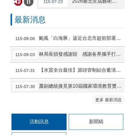
2026臺北生成藝術節將於8/29（六）松山文創園區1號倉庫盛大登場，開放160名免費參賽名額，名額有限，即刻至官網報名！
115-07-23
臺北市2026城鎮韌性（防空）演習訂於8月13日(星期四)13時30分至14時實施，全市人、車及各場所均須配合管制與避難演練。
115-05-21
最新消息
115年司法、調查、海巡特考自4月28日起至5月7日下午5 時止受理報名，有意報考之民眾請至考選部全球資訊網查詢。
115-04-21
颱風「白海豚」逼近台北市超前部署翡翠水庫預留近3成蓄洪防災
115-08-06
警惕海外求職詐騙！勿輕信「海外求職」要求，保持要存疑、要確定及要連繫，以避免自身至海外，掉入假求職陷阱，遭人受騙。
114-03-31
林局長頒發感謝狀 感謝各界攜手打造全國首創翡翠水庫心血管健康園區
115-08-03
北市節電3%獎百萬活動，最高可抽10萬元，詳情 洽同名活動網站。
114-03-25
【水質全台最佳】源頭管制結合蓄清排渾，翡翠水庫再奪冠！
115-07-31
因本府網路於115年8月9日上午9時至下午6 時進行施工屆時可能有網路瞬斷之情形若有網站或服務卡住情形 ，請重新連線即可排除 ，造成不便 ，敬請見諒。
115-08-07
蕭副總統接見第10屆國家環境教育獎獲獎者，本局林局長代表出席
115-07-30
8月13日14：30至15：00防空演習行網降速演練，請預為因應，詳洽NCC官網。
115-08-05
更多 最新消息
考選部訊息：115年建築師、技師、大地工程技師（第二階段考試）、不動產經紀人、記帳士考試自115年8月4日至13日下午5時前受理報名，有意報考之民眾請至考選部全球資訊網查詢。
115-08-04
活動訊息
新聞稿
2026總統盃黑客松徵件至8/31，詳見「總統盃黑客松」網站
115-07-31