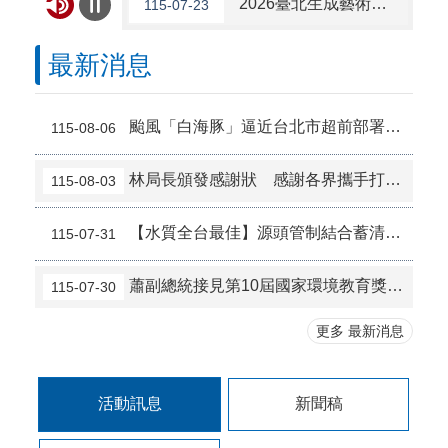
2026臺北生成藝術節將於8/29（六）松山文創園區1號倉庫盛大登場，開放160名免費參賽名額，名額有限，即刻至官網報名！
115-07-23
臺北市2026城鎮韌性（防空）演習訂於8月13日(星期四)13時30分至14時實施，全市人、車及各場所均須配合管制與避難演練。
115-05-21
最新消息
115年司法、調查、海巡特考自4月28日起至5月7日下午5 時止受理報名，有意報考之民眾請至考選部全球資訊網查詢。
115-04-21
颱風「白海豚」逼近台北市超前部署翡翠水庫預留近3成蓄洪防災
115-08-06
警惕海外求職詐騙！勿輕信「海外求職」要求，保持要存疑、要確定及要連繫，以避免自身至海外，掉入假求職陷阱，遭人受騙。
114-03-31
林局長頒發感謝狀 感謝各界攜手打造全國首創翡翠水庫心血管健康園區
115-08-03
北市節電3%獎百萬活動，最高可抽10萬元，詳情 洽同名活動網站。
114-03-25
【水質全台最佳】源頭管制結合蓄清排渾，翡翠水庫再奪冠！
115-07-31
因本府網路於115年8月9日上午9時至下午6 時進行施工屆時可能有網路瞬斷之情形若有網站或服務卡住情形 ，請重新連線即可排除 ，造成不便 ，敬請見諒。
115-08-07
蕭副總統接見第10屆國家環境教育獎獲獎者，本局林局長代表出席
115-07-30
8月13日14：30至15：00防空演習行網降速演練，請預為因應，詳洽NCC官網。
115-08-05
更多 最新消息
考選部訊息：115年建築師、技師、大地工程技師（第二階段考試）、不動產經紀人、記帳士考試自115年8月4日至13日下午5時前受理報名，有意報考之民眾請至考選部全球資訊網查詢。
115-08-04
活動訊息
新聞稿
2026總統盃黑客松徵件至8/31，詳見「總統盃黑客松」網站
115-07-31