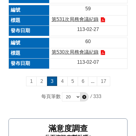
59
第531次局務會議紀錄
113-02-27
60
第530次局務會議紀錄
113-02-07
1
2
3
4
5
6
...
17
每頁筆數
/
333
滿意度調查