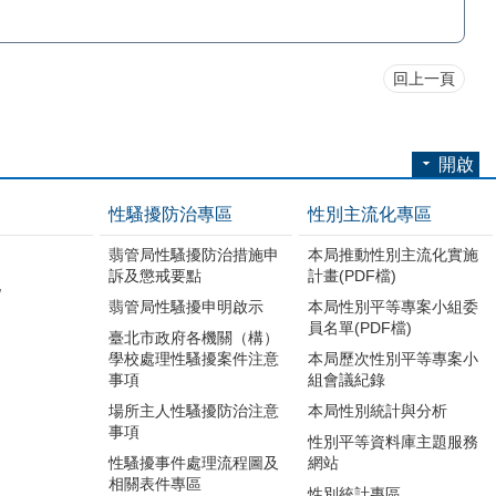
回上一頁
開啟
性騷擾防治專區
性別主流化專區
翡管局性騷擾防治措施申
本局推動性別主流化實施
訴及懲戒要點
計畫(PDF檔)
地
翡管局性騷擾申明啟示
本局性別平等專案小組委
員名單(PDF檔)
臺北市政府各機關（構）
學校處理性騷擾案件注意
本局歷次性別平等專案小
事項
組會議紀錄
場所主人性騷擾防治注意
本局性別統計與分析
事項
性別平等資料庫主題服務
性騷擾事件處理流程圖及
網站
相關表件專區
性別統計專區