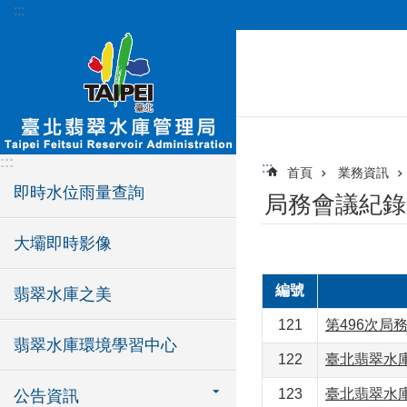
:::
跳到主要內容區塊
:::
:::
首頁
業務資訊
即時水位雨量查詢
局務會議紀錄
大壩即時影像
編號
翡翠水庫之美
121
第496次局務
翡翠水庫環境學習中心
122
臺北翡翠水庫
123
臺北翡翠水庫
公告資訊