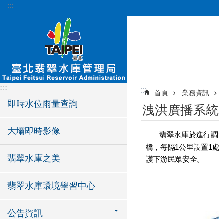
:::
跳到主要內容區塊
:::
:::
首頁
業務資訊
即時水位雨量查詢
洩洪廣播系統
大壩即時影像
翡翠水庫於進行調節
橋，每隔1公里設置1
翡翠水庫之美
護下游民眾安全。
翡翠水庫環境學習中心
公告資訊