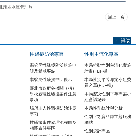
北翡翠水庫管理局
回上一頁
開啟
性騷擾防治專區
性別主流化專區
翡管局性騷擾防治措施申
本局推動性別主流化實施
訴及懲戒要點
計畫(PDF檔)
地
翡管局性騷擾申明啟示
本局性別平等專案小組委
員名單(PDF檔)
臺北市政府各機關（構）
學校處理性騷擾案件注意
本局歷次性別平等專案小
事項
組會議紀錄
場所主人性騷擾防治注意
本局性別統計與分析
事項
性別平等資料庫主題服務
性騷擾事件處理流程圖及
網站
相關表件專區
性別統計專區