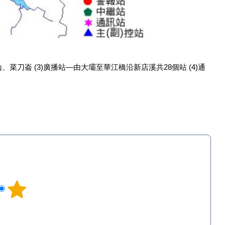
、菜刀崙 (3)廣播站—由大壩至華江橋沿新店溪共28個站 (4)通