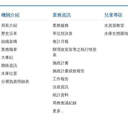
機關介紹
業務資訊
兒童專區
局長介紹
業務服務
水資源教室
歷史沿革
單位預決算
水庫生態園
組織架構
會計月報
業務職掌
辦理政策宣導之執行情形
表
大事紀
施政計畫
聯絡資訊
施政計畫績效報告
水庫位置
工作報告
分層負責明細表
法規資訊
統計資料
局務會議紀錄
更多...