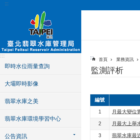
:::
跳到主要內容區塊
:::
:::
首頁
業務資訊
即時水位雨量查詢
監測評析
大壩即時影像
編號
翡翠水庫之美
1
月最大變位
翡翠水庫環境學習中心
2
月最大上舉
3
翡翠水庫最
公告資訊