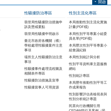
開啟
性騷擾防治專區
性別主流化專區
翡管局性騷擾防治措施申
本局推動性別主流化實施
訴及懲戒要點
計畫(PDF檔)
地
翡管局性騷擾申明啟示
本局性別平等專案小組委
員名單(PDF檔)
臺北市政府各機關（構）
學校處理性騷擾案件注意
本局歷次性別平等專案小
事項
組會議紀錄
場所主人性騷擾防治注意
本局性別統計與分析
事項
性別平等資料庫主題服務
性騷擾事件處理流程圖及
網站
相關表件專區
性別統計專區
性騷擾防治措施及宣導
本局歷年推動性別平等工
性騷擾當事人可用資源
作成果報告
性別影響評估表檢視表與
性別分析統計專題
民眾向行政機關引用
CEDAW指引及案例（民